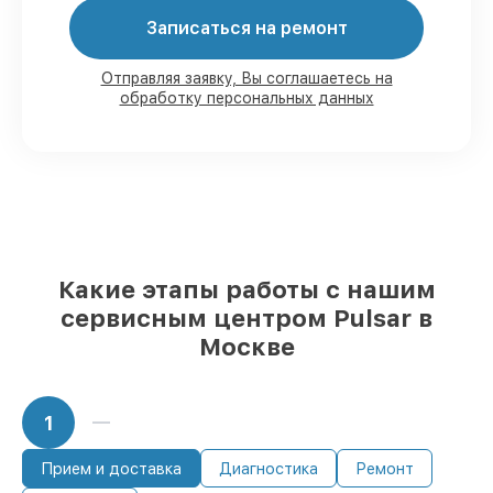
Мы гарантируем:
Записаться на ремонт
80%
работ с возможностью наблюдения
Отправляя заявку, Вы соглашаетесь на
обработку персональных данных
90%
комплектующих для тепловизоров
имеются в наличии или быстро
поставляются
Качественные реплики и
оригинальные детали по вашему
выбору
– для любого бюджета
85%
работ в течение пары часов, при
немедленном начале работ
Какие этапы работы с нашим
сервисным центром Pulsar в
Москве
1
Прием и доставка
Диагностика
Ремонт