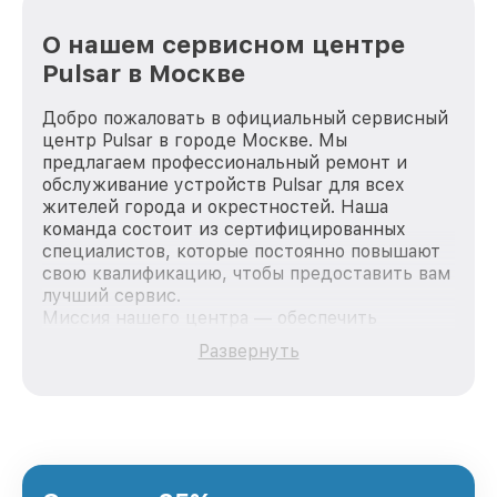
О нашем сервисном центре
Pulsar в Москве
Добро пожаловать в официальный сервисный
центр Pulsar в городе Москве. Мы
предлагаем профессиональный ремонт и
обслуживание устройств Pulsar для всех
жителей города и окрестностей. Наша
команда состоит из сертифицированных
специалистов, которые постоянно повышают
свою квалификацию, чтобы предоставить вам
лучший сервис.
Миссия нашего центра — обеспечить
качественный и доступный ремонт для
Развернуть
каждого пользователя продукции Pulsar, вне
зависимости от сложности поломки. Мы
стремимся к тому, чтобы каждый клиент был
удовлетворен скоростью и качеством
предоставляемых услуг. Наша цель — стать
лучшим сервисным центром Pulsar в городе
Москве, постоянно повышая уровень доверия