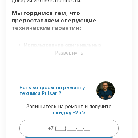
доверия и ответственности.
Мы гордимся тем, что
предоставляем следующие
технические гарантии:
Использование оригинальных
запчастей
– для всех видов сервиса
Развернуть
применяются исключительно
оригинальные детали.
Квалифицированные специалисты
–
мастера проходят строгий отбор и
регулярное обучение.
Есть вопросы по ремонту
Выполнение работ вовремя
–
техники Pulsar ?
гарантируем завершение работ без
задержек.
Запишитесь на ремонт и получите
Подтвержденная гарантия
–
скидку -25%
предоставляем официальное
гарантийное сопровождение после
починки.