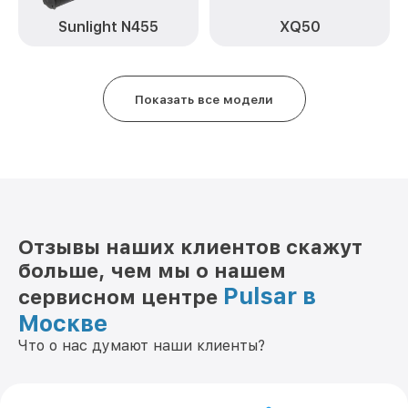
Ремонт платы управления
от 750₽
Sunlight N455
XQ50
(восстановление) Apex 75 Pulsar
Восстановление после попадания влаги
от 850₽
Apex 75 Pulsar
Показать все модели
Ремонт Wi-Fi Apex 75 Pulsar
от 850₽
Ремонт разъема Apex 75 Pulsar
от 650₽
Ремонт капиллярной трубки Apex 75
от 450₽
Pulsar
Отзывы наших клиентов скажут
больше, чем мы о нашем
Pulsar в
сервисном центре
Москве
Что о нас думают наши клиенты?