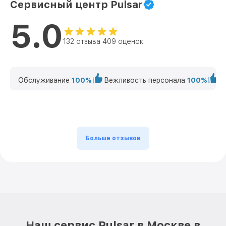
Сервисный центр Pulsar
5.0
132 отзыва 409 оценок
Обслуживание
100%
Вежливость персонала
100%
К
Больше отзывов
Наш сервис Pulsar в Москве в